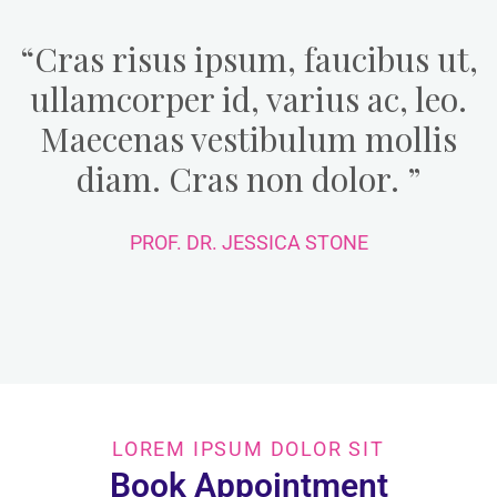
“Cras risus ipsum, faucibus ut,
ullamcorper id, varius ac, leo.
Maecenas vestibulum mollis
diam. Cras non dolor. ”
PROF. DR. JESSICA STONE
Welk pad bewandel jij?
LOREM IPSUM DOLOR SIT
Laat je
Book Appointment