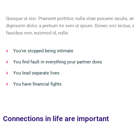
Quisque ut nisi. Praesent porttitor, nulla vitae posuere iaculis, ar
dignissim dolor, a pretium mi sem ut ipsum. Donec orci lectus, 
faucibus non, euismod id, nulla.
You’ve stopped being intimate
You find fault in everything your partner does
You lead separate lives
You have financial fights
Connections in life are important