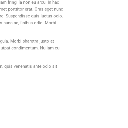
am fringilla non eu arcu. In hac
amet porttitor erat. Cras eget nunc
ere. Suspendisse quis luctus odio.
is nunc ac, finibus odio. Morbi
igula. Morbi pharetra justo at
volutpat condimentum. Nullam eu
n, quis venenatis ante odio sit