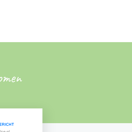
romen
ERICHT
se.nl