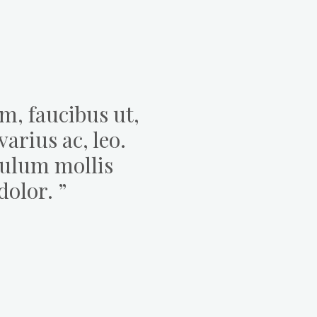
m, faucibus ut,
varius ac, leo.
bulum mollis
dolor. ”