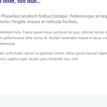
ittle, too dull…
 Phasellus hendrerit finibus tristique. Pellentesque id ne
onec fringilla, massa at vehicula facilisis,.
nterdum felis. Fusce ipsum risus, porta eu mi quis, ultrices luctus l
quis pellentesque ante luctus et. Nullam venenatis massa in lacus 
lentesque.
am sollicitudin, ipsum eu pulvinar rutrum, tellus ipsum laoreet sapie
r, sagittis eget, iaculis quis, molestie non, velit.