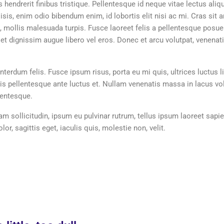
hendrerit finibus tristique. Pellentesque id neque vitae lectus aliqu
isis, enim odio bibendum enim, id lobortis elit nisi ac mi. Cras sit 
u, mollis malesuada turpis. Fusce laoreet felis a pellentesque posu
, et dignissim augue libero vel eros. Donec et arcu volutpat, venenat
nterdum felis. Fusce ipsum risus, porta eu mi quis, ultrices luctus l
quis pellentesque ante luctus et. Nullam venenatis massa in lacus 
lentesque.
am sollicitudin, ipsum eu pulvinar rutrum, tellus ipsum laoreet sapie
r, sagittis eget, iaculis quis, molestie non, velit.