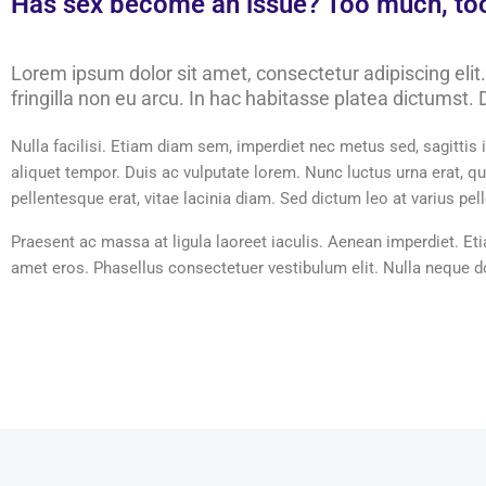
Has sex become an issue? Too much, too l
Lorem ipsum dolor sit amet, consectetur adipiscing elit.
fringilla non eu arcu. In hac habitasse platea dictumst. D
Nulla facilisi. Etiam diam sem, imperdiet nec metus sed, sagittis i
aliquet tempor. Duis ac vulputate lorem. Nunc luctus urna erat, 
pellentesque erat, vitae lacinia diam. Sed dictum leo at varius pel
Praesent ac massa at ligula laoreet iaculis. Aenean imperdiet. Eti
amet eros. Phasellus consectetuer vestibulum elit. Nulla neque dolo