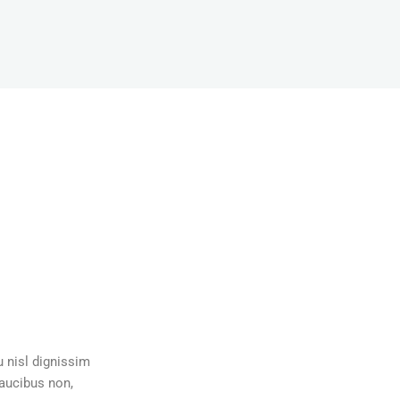
u nisl dignissim
faucibus non,