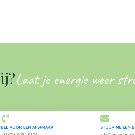
ij?
Laat je energie weer st
BEL VOOR EEN AFSPRAAK
STUUR ME EEN B
+31 (0)6 5082 9606
info@oppadnaastil